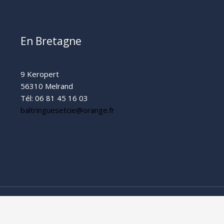
En Bretagne
9 Keropert
56310 Melrand
Tél: 06 81 45 16 03
baltringuesetcie@orange.fr
en Bretagne et Grand Ouest