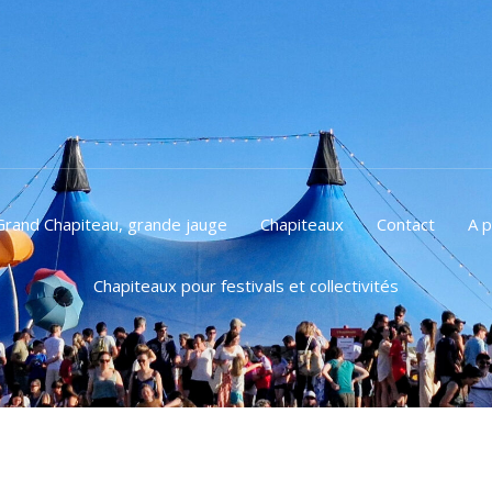
Grand Chapiteau, grande jauge
Chapiteaux
Contact
A 
Chapiteaux pour festivals et collectivités