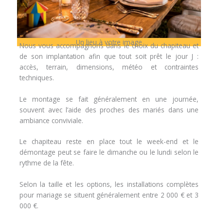
Un lieu à votre image
Nous vous accompagnons dans le choix du chapiteau et
de son implantation afin que tout soit prêt le jour J :
accès, terrain, dimensions, météo et contraintes
techniques.
Le montage se fait généralement en une journée,
souvent avec l’aide des proches des mariés dans une
ambiance conviviale.
Le chapiteau reste en place tout le week-end et le
démontage peut se faire le dimanche ou le lundi selon le
rythme de la fête.
Selon la taille et les options, les installations complètes
pour mariage se situent généralement entre 2 000 € et 3
000 €.