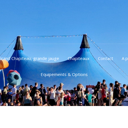
Grand Chapiteau, grande jauge
Chapiteaux
Contact
A 
Equipements & Options