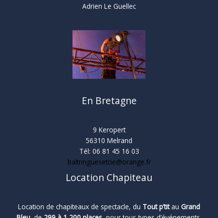
Adrien Le Guellec
En Bretagne
9 Keropert
56310 Melrand
Tél: 06 81 45 16 03
baltringuesetcie@orange.fr
Location Chapiteau
Location de chapiteaux de spectacle, du
Tout p’tit
au
Grand
Bleu
, de
299 à 1 200 places
, pour tous types d’événements.