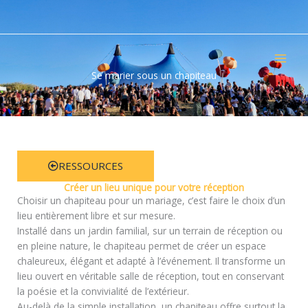
Aller
au
contenu
Se marier sous un chapiteau
RESSOURCES
Créer un lieu unique pour votre réception
Choisir un chapiteau pour un mariage, c’est faire le choix d’un
lieu entièrement libre et sur mesure.
Installé dans un jardin familial, sur un terrain de réception ou
en pleine nature, le chapiteau permet de créer un espace
chaleureux, élégant et adapté à l’événement. Il transforme un
lieu ouvert en véritable salle de réception, tout en conservant
la poésie et la convivialité de l’extérieur.
Au-delà de la simple installation, un chapiteau offre surtout la