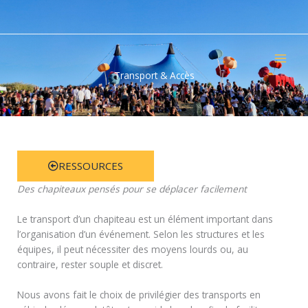
Aller
au
contenu
Transport & Accès
RESSOURCES
Des chapiteaux pensés pour se déplacer facilement
Le transport d’un chapiteau est un élément important dans
l’organisation d’un événement. Selon les structures et les
équipes, il peut nécessiter des moyens lourds ou, au
contraire, rester souple et discret.
Nous avons fait le choix de privilégier des transports en